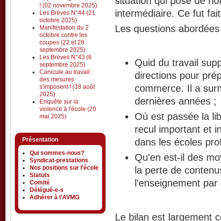
situation qui pose de n
! (02 novembre 2025)
intermédiaire. Ce fut fait
Les Brèves N°44 (21
octobre 2025)
Les questions abordées 
Manifestation du 2
octobre contre les
coupes (22 et 28
septembre 2025)
Les Brèves N°43 (6
Quid du travail su
septembre 2025)
Canicule au travail :
directions pour pré
des mesures
commerce. Il a su
s'imposent ! (18 août
2025)
dernières années ;
Enquête sur la
violence à l'école (20
Où est passée la l
mai 2025)
recul important et 
Présentation
dans les écoles pro
Qui sommes-nous?
Qu'en est-il des m
Syndicat-prestations
Nos positions sur l'école
la perte de contenus
Statuts
l'enseignement par
Comité
Délégué-e-s
Adhérer à l'AVMG
Le bilan est largement c